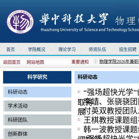
首页
学院概况
理论学习
师资队伍
招生招聘
重要通知
返回首页
网站地图
关于召开全院教职工
上移
下移
关于召开全院教职工
关于组织参加华中科技
科学研究
科研动态
关于做好2026年暑
物理学院2026年兼
“强场超快光学
科研动态
李靖、张骁骁团
取得...
学术活动
付英双教授团队
展
王棋教授课题组
科研团队
韩一波教授课题
创新群体
“强场超快光学