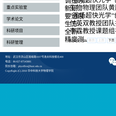
调控领...
生物物理团队黄
新研...
重点实验室
“强场超快光学
要进展
学术论文
付英双教授团队揭
生方...
李霖教授课题组
全新...
科研项目
精度测...
首页
上页
下页
共282条 1/29
科研管理
地址：武汉市洪山区珞喻路1037号逸夫科技楼北400
电话：86-027-87543881
院长信箱：phyoffice@hust.edu.cn
CopyRight (C) 2010 华中科技大学物理学院