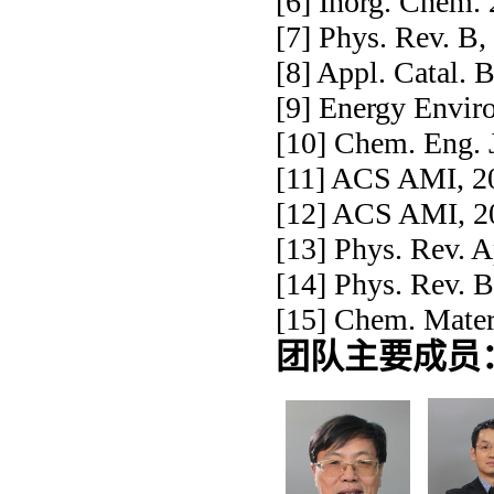
[6] Inorg. Chem.
[7] Phys. Rev. B
[8] Appl. Catal. 
[9] Energy Enviro
[10] Chem. Eng. 
[11] ACS AMI, 2
[12] ACS AMI, 2
[13] Phys. Rev. A
[14] Phys. Rev. 
[15] Chem. Mater
团队主要成员