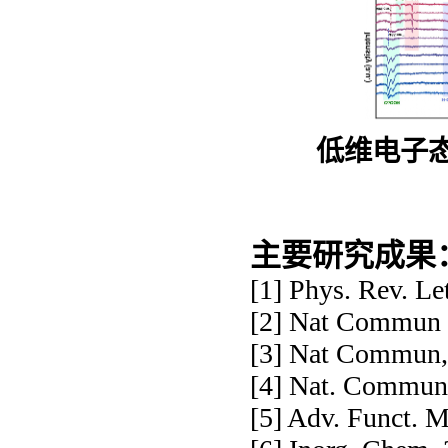
低维电子
主要研究成果
[1] Phys. Rev. Le
[2] Nat Commun 
[3] Nat Commun,
[4] Nat. Commun,
[5] Adv. Funct. M