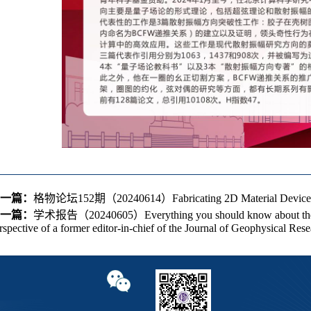
一篇：
格物论坛152期（20240614）Fabricating 2D Material Devices 
一篇：
学术报告（20240605）Everything you should know about the sci
rspective of a former editor-in-chief of the Journal of Geophysical Rese