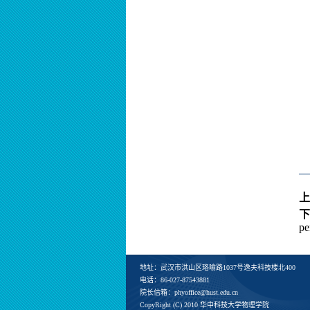
上
下
pe
地址：武汉市洪山区珞喻路1037号逸夫科技楼北400
电话：86-027-87543881
院长信箱：phyoffice@hust.edu.cn
CopyRight (C) 2010 华中科技大学物理学院