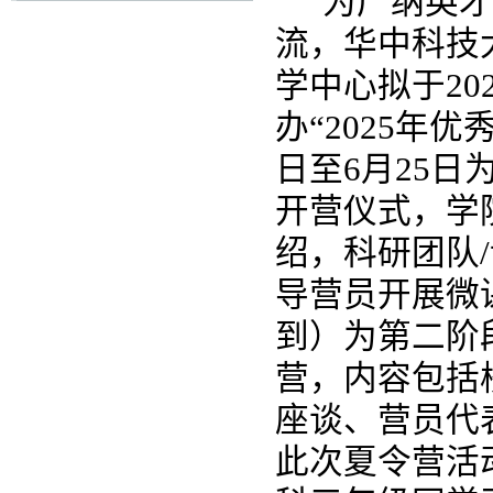
为广纳英才
流，华中科技
学中心
拟于
20
办“
202
5
年优秀
日至
6
月
25
日
开营仪式，学
绍，科研团队
导营员开展微
到）为第二阶
营，内容包括
座谈、营员代
此次夏令营活