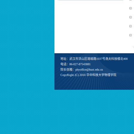
地址：武汉市洪山区珞喻路1037号逸夫科技楼北400
电话：86-027-87543881
院长信箱：phyoffice@hust.edu.cn
CopyRight (C) 2010 华中科技大学物理学院