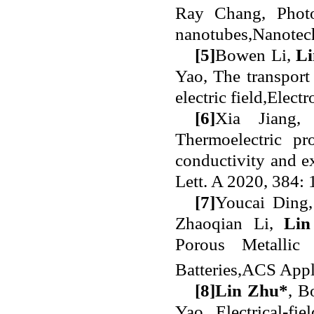
Ray Chang, Photon
nanotubes,Nanot
[5]
Bowen Li,
L
Yao, The transport
electric field,Elect
[6]
Xia Jiang
Thermoelectric pr
conductivity and e
Lett. A 2020, 384:
[7]
Youcai Ding
Zhaoqian Li,
Lin
Porous Metallic
Batteries,ACS Appl
[8]
Lin Zhu
*
, B
Yao, Electrical-fi