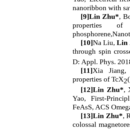
nanoribbon with sa
[9]
Lin Zhu
*
, B
properties o
phosphorene,Nanot
[10]
Na Liu,
Lin
through spin cross
D: Appl. Phys. 201
[11]
Xia Jiang
properties of TcX
2
[12]
Lin Zhu
*
,
Yao, First-Princi
FeAsS, ACS Omega
[13]
Lin Zhu*
, 
colossal magnetore