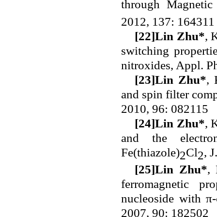
through Magnetic
2012, 137: 164311
[22]
Lin Zhu*
, 
switching properti
nitroxides, Appl. P
[23]
Lin Zhu*
, 
and spin filter com
2010, 96: 082115
[24]
Lin Zhu*
, 
and the electron
Fe(thiazole)
Cl
, 
2
2
[25]
Lin Zhu*
,
ferromagnetic pro
nucleoside with π-
2007, 90: 182502