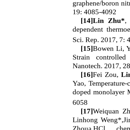
graphene/boron nit
19: 4085-4092
[14]
Lin Zhu*
,
dependent thermoel
Sci. Rep. 2017, 7: 
[15]
Bowen Li, 
Strain controlle
Nanotech. 2017, 2
[16]
Fei Zou,
Li
Yao, Temperature-c
doped monolayer
6058
[17]
Weiquan Z
Linhong Weng*,Ji
Zhoua,HCl chemi