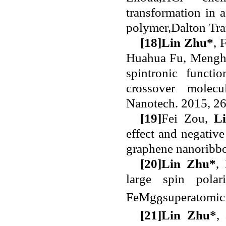
transformation in 
polymer,Dalton Tra
[18]
Lin Zhu*
, 
Huahua Fu, Mengha
spintronic functio
crossover molecu
Nanotech. 2015, 2
[19]
Fei Zou,
L
effect and negativ
graphene nanoribbo
[20]
Lin Zhu
*
,
large spin pola
FeMg
superatomic
8
[21]
Lin Zhu*
,