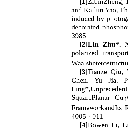
[1]
ZibinZheng,
and Kailun Yao, The
induced by photoga
decorated phosph
3985
[2]
Lin Zhu
*
, 
polarized transpo
Waalsheterostructu
[3]
Tianze Qiu,
Chen, Yu Jia, 
Ling*,Unprecede
SquarePlanar Cu
4
FrameworkandIts R
4005-4011
[4]
Bowen Li,
L