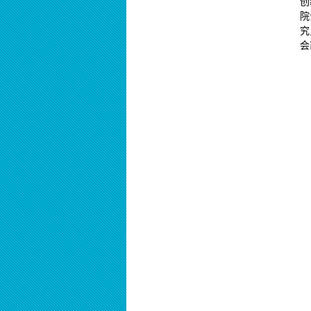
创
院
究
会