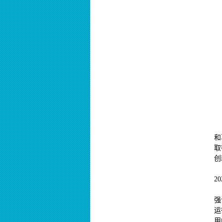
和
取
创
2
强
运
用